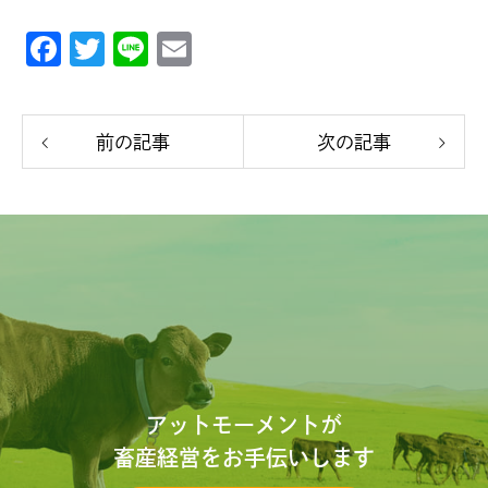
F
T
Li
E
a
w
n
m
c
itt
e
ai
前の記事
次の記事
e
er
l
b
o
o
k
アットモーメントが
畜産経営をお手伝いします